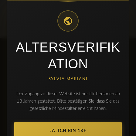
ALTERSVERIFIK
ATION
seit über 20 Jahren
SYLVIA MARIANI
BESUCHEN SIE UNS
Der Zugang zu dieser Website ist nur für Personen ab
Saarbrücker Str. 62
18 Jahren gestattet. Bitte bestätigen Sie, dass Sie das
66265 Heusweiler
gesetzliche Mindestalter erreicht haben.
Telefon: 06806/6364
ÖFFNUNGSZEITEN
JA, ICH BIN 18+