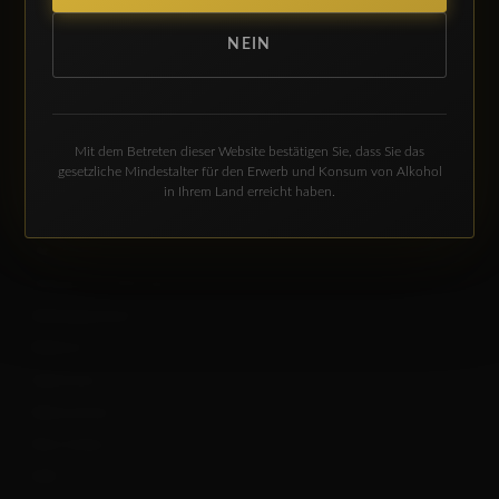
Montag: 08:00 - 12:00 Uhr
NEIN
Dienstag - Freitag: 08:00 - 12:00 Uhr und 14:00 - 18:00
Uhr
Samstag: 08:00 - 13:00 Uhr
Mit dem Betreten dieser Website bestätigen Sie, dass Sie das
INFORMATIONEN
gesetzliche Mindestalter für den Erwerb und Konsum von Alkohol
in Ihrem Land erreicht haben.
Mein Konto
AGB
Versand & Lieferung
Zahlungsweisen
Widerruf
Impressum
Datenschutz
Mein Konto
AGB