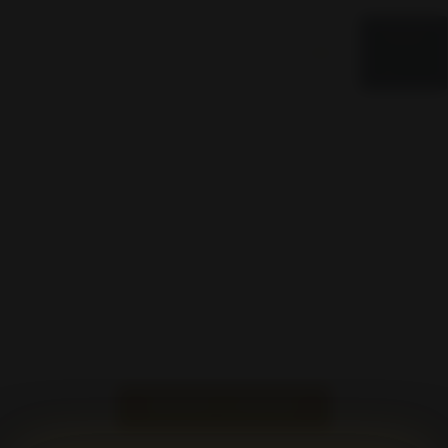
0,00
€
0
Kommen Sie vorbei
Wir freuen uns auf Sie
ANFAHRT & KONTAKT